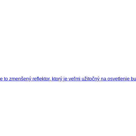
Je to zmenšený reflektor, ktorý je veľmi užitočný na osvetlenie 