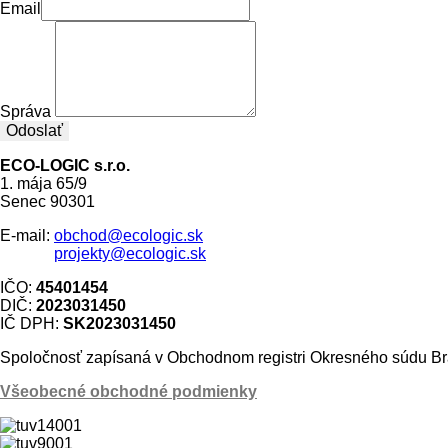
Email
Správa
Odoslať
ECO-LOGIC s.r.o.
1. mája 65/9
Senec 90301
E-mail:
obchod@ecologic.sk
projekty@ecologic.sk
IČO:
45401454
DIČ:
2023031450
IČ DPH:
SK2023031450
Spoločnosť zapísaná v Obchodnom registri Okresného súdu Bra
Všeobecné obchodné podmienky