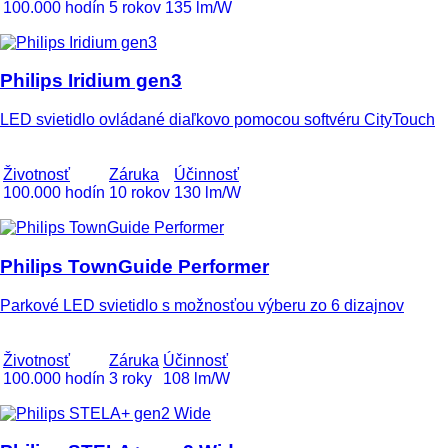
100.000 hodín
5 rokov
135 lm/W
Philips Iridium gen3
LED svietidlo ovládané diaľkovo pomocou softvéru CityTouch
Životnosť
Záruka
Účinnosť
100.000 hodín
10 rokov
130 lm/W
Philips TownGuide Performer
Parkové LED svietidlo s možnosťou výberu zo 6 dizajnov
Životnosť
Záruka
Účinnosť
100.000 hodín
3 roky
108 lm/W