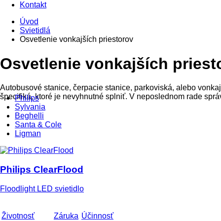
Kontakt
Úvod
Svietidlá
Osvetlenie vonkajších priestorov
Osvetlenie vonkajších priest
Autobusové stanice, čerpacie stanice, parkoviská, alebo vonkajš
špecifiká, ktoré je nevyhnutné splniť. V neposlednom rade spr
Philips
Sylvania
Beghelli
Santa & Cole
Ligman
Philips ClearFlood
Floodlight LED svietidlo
Životnosť
Záruka
Účinnosť