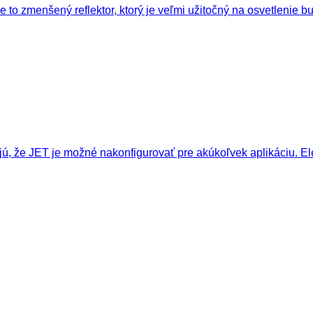
Je to zmenšený reflektor, ktorý je veľmi užitočný na osvetlenie 
ú, že JET je možné nakonfigurovať pre akúkoľvek aplikáciu. El