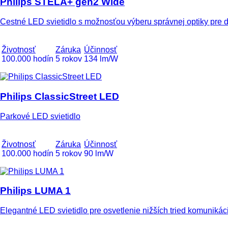
Philips STELA+ gen2 Wide
Cestné LED svietidlo s možnosťou výberu správnej optiky pre 
Životnosť
Záruka
Účinnosť
100.000 hodín
5 rokov
134 lm/W
Philips ClassicStreet LED
Parkové LED svietidlo
Životnosť
Záruka
Účinnosť
100.000 hodín
5 rokov
90 lm/W
Philips LUMA 1
Elegantné LED svietidlo pre osvetlenie nižších tried komunikác