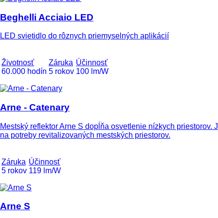
Beghelli Acciaio LED
LED svietidlo do rôznych priemyselných aplikácií
Životnosť
Záruka
Účinnosť
60.000 hodín
5 rokov
100 lm/W
Arne - Catenary
Mestský reflektor Arne S dopĺňa osvetlenie nízkych priestorov. 
na potreby revitalizovaných mestských priestorov.
Záruka
Účinnosť
5 rokov
119 lm/W
Arne S