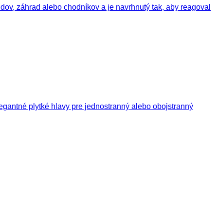
budov, záhrad alebo chodníkov a je navrhnutý tak, aby reagoval
egantné plytké hlavy pre jednostranný alebo obojstranný