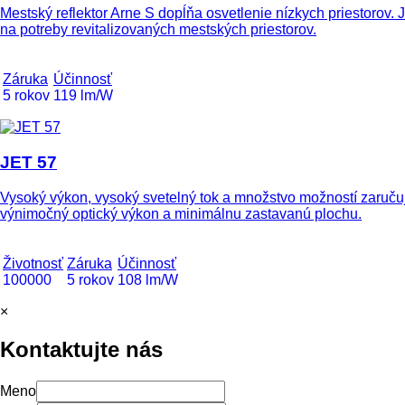
Mestský reflektor Arne S dopĺňa osvetlenie nízkych priestorov. 
na potreby revitalizovaných mestských priestorov.
Záruka
Účinnosť
5 rokov
119 lm/W
JET 57
Vysoký výkon, vysoký svetelný tok a množstvo možností zaručuj
výnimočný optický výkon a minimálnu zastavanú plochu.
Životnosť
Záruka
Účinnosť
100000
5 rokov
108 lm/W
×
Kontaktujte nás
Meno