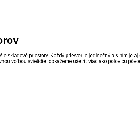
orov
ie skladové priestory. Každý priestor je jedinečný a s ním je a
ávnou voľbou svietidiel dokážeme ušetriť viac ako polovicu pô