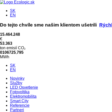
SK
EN
Do tejto chvíle sme našim klientom ušetrili
Rýchl
15.464.248
€
53.363
ton emisií CO₂
0
1
0
6
7
2
5
,
7
9
5
MWh
SK
EN
Novinky
Služby
LED Osvetlenie
Fotovoltika
Elektromobilita
Smart City
Referencie
Partneri