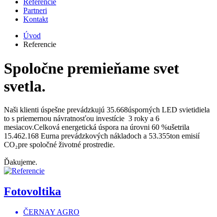
Referencie
Partneri
Kontakt
Úvod
Referencie
Spoločne premieňame svet
svetla.
Naši klienti úspešne prevádzkujú
35.668úsporných LED svietidiel
a
to s priemernou návratnosťou investície
3 roky a 6
mesiacov
.Celková energetická úspora na úrovni
60 %
ušetrila
15.462.168 Eur
na prevádzkových nákladoch a
53.355ton emisií
CO₂
pre spoločné životné prostredie.
Ďakujeme.
Fotovoltika
ČERNAY AGRO