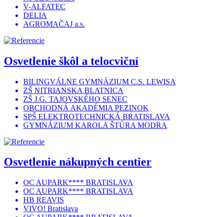
V-ALFATEC
DELIA
AGROMAČAJ a.s.
Osvetlenie škôl a telocviční
BILINGVÁLNE GYMNÁZIUM C.S. LEWISA
ZŠ NITRIANSKA BLATNICA
ZŠ J.G. TAJOVSKÉHO SENEC
OBCHODNÁ AKADÉMIA PEZINOK
SPŠ ELEKTROTECHNICKÁ BRATISLAVA
GYMNÁZIUM KAROLA ŠTÚRA MODRA
Osvetlenie nákupných centier
OC AUPARK**** BRATISLAVA
OC AUPARK**** BRATISLAVA
HB REAVIS
VIVO! Bratislava