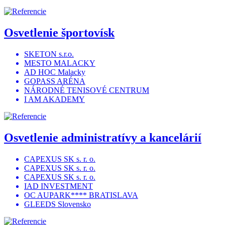
Osvetlenie športovísk
SKETON s.r.o.
MESTO MALACKY
AD HOC Malacky
GOPASS ARÉNA
NÁRODNÉ TENISOVÉ CENTRUM
I AM AKADEMY
Osvetlenie administratívy a kancelárií
CAPEXUS SK s. r. o.
CAPEXUS SK s. r. o.
CAPEXUS SK s. r. o.
IAD INVESTMENT
OC AUPARK**** BRATISLAVA
GLEEDS Slovensko