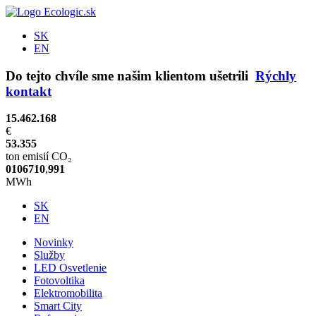
SK
EN
Do tejto chvíle sme našim klientom ušetrili
Rýchly
kontakt
15.462.168
€
53.355
ton emisií CO₂
0
1
0
6
7
1
0
,
9
9
1
MWh
SK
EN
Novinky
Služby
LED Osvetlenie
Fotovoltika
Elektromobilita
Smart City