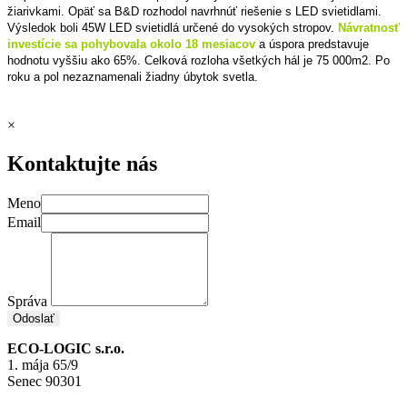
žiarivkami. Opäť sa B&D rozhodol navrhnúť riešenie s LED svietidlami.
Výsledok boli 45W LED svietidlá určené do vysokých stropov.
Návratnosť
investície sa pohybovala okolo 18 mesiacov
a úspora predstavuje
hodnotu vyššiu ako 65%. Celková rozloha všetkých hál je 75 000m2. Po
roku a pol nezaznamenali žiadny úbytok svetla.
×
Kontaktujte nás
Meno
Email
Správa
Odoslať
ECO-LOGIC s.r.o.
1. mája 65/9
Senec 90301