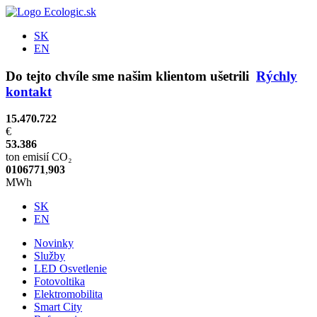
SK
EN
Do tejto chvíle sme našim klientom ušetrili
Rýchly
kontakt
15.470.722
€
53.386
ton emisií CO₂
0
1
0
6
7
7
1
,
9
0
3
MWh
SK
EN
Novinky
Služby
LED Osvetlenie
Fotovoltika
Elektromobilita
Smart City