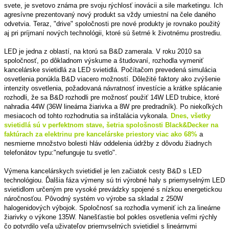
svete, je svetovo známa pre svoju rýchlosť inovácii a sile marketingu. Ich
agresívne prezentovaný nový produkt sa vždy umiestní na čele daného
odvetvia. Teraz, "drive" spoločnosti pre nové produkty je rovnako použitý
aj pri príjmaní nových technológii, ktoré sú šetrné k životnému prostrediu.
LED je jedna z oblastí, na ktorú sa B&D zamerala. V roku 2010 sa
spoločnosť, po dôkladnom výskume a študovaní, rozhodla vymeniť
kancelárske svietidlá za LED svietidlá. Počítačom prevedená simulácia
osvetlenia ponúkla B&D viacero možností. Dôležité faktory ako zvýšenie
intenzity osvetlenia, požadovaná návratnosť investície a krátke splácanie
rozhodli, že sa B&D rozhodli pre možnosť použiť 14W LED trubice, ktoré
nahradia 44W (36W lineárna žiarivka a 8W pre predradník). Po niekoľkých
mesiacoch od tohto rozhodnutia sa inštalácia vykonala.
Dnes, všetky
svietidlá sú v perfektnom stave, šetria spološnosti Black&Decker na
faktúrach za elektrinu pre kancelárske priestory viac ako 68%
a
nesmierne množstvo bolesti hláv oddelenia údržby z dôvodu žiadnych
telefonátov typu:"nefunguje tu svetlo".
Výmena kancelárskych svietidiel je len začiatok cesty B&D s LED
technológiou. Ďalšia fáza výmeny sú tri výrobné haly s priemyselným LED
svietidlom určeným pre vysoké prevádzky spojené s nízkou energetickou
náročnosťou. Pôvodný systém vo výrobe sa skladal z 250W
halogenidových výbojok. Spoločnosť sa rozhodla vymeniť ich za lineárne
žiarivky o výkone 135W. Nanešťastie bol pokles osvetlenia veľmi rýchly
čo potvrdilo veľa uživateľov priemyselných svietidiel s lineárnymi