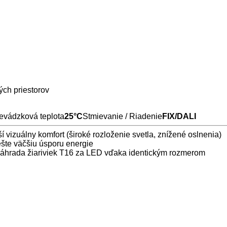
ých priestorov
evádzková teplota
25°C
Stmievanie / Riadenie
FIX/DALI
ší vizuálny komfort (široké rozloženie svetla, znížené oslnenia)
ešte väčšiu úsporu energie
 náhrada žiariviek T16 za LED vďaka identickým rozmerom