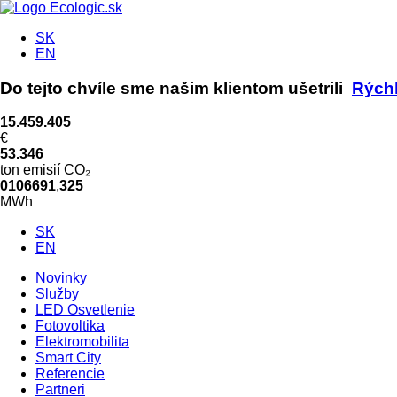
SK
EN
Do tejto chvíle sme našim klientom ušetrili
Rýchl
15.459.405
€
53.346
ton emisií CO₂
0
1
0
6
6
9
1
,
3
2
6
MWh
SK
EN
Novinky
Služby
LED Osvetlenie
Fotovoltika
Elektromobilita
Smart City
Referencie
Partneri