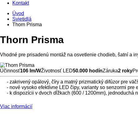
Kontakt
Úvod
Svietidlá
Thorn Prisma
Thorn Prisma
Vhodné pre prisadenú montáž na osvetlenie chodieb, šatní a in
Účinnosť
106 lm/W
Životnosť LED
50.000 hodín
Záruka
2 roky
Pr
- zakrivený opálový, číry a matný prizmatický difúzor pre väč
- nové vysoko efektívne LED čipy, varianty so senzormi pre 
- k dispozícii v dvoch dĺžkach (600 / 1200mm), jednoduchá
Viac informácií