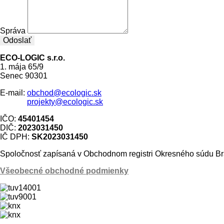
Správa
Odoslať
ECO-LOGIC s.r.o.
1. mája 65/9
Senec 90301
E-mail:
obchod@ecologic.sk
projekty@ecologic.sk
IČO:
45401454
DIČ:
2023031450
IČ DPH:
SK2023031450
Spoločnosť zapísaná v Obchodnom registri Okresného súdu Bra
Všeobecné obchodné podmienky