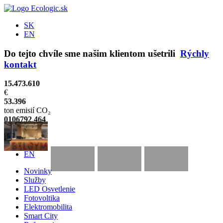
SK
EN
Do tejto chvíle sme našim klientom ušetrili
Rýchly
kontakt
15.473.610
€
53.396
ton emisií CO₂
0
1
0
6
7
9
2
,
4
6
5
MWh
SK
EN
Novinky
Služby
LED Osvetlenie
Fotovoltika
Elektromobilita
Smart City