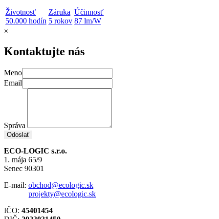
Životnosť
Záruka
Účinnosť
50.000 hodín
5 rokov
87 lm/W
×
Kontaktujte nás
Meno
Email
Správa
Odoslať
ECO-LOGIC s.r.o.
1. mája 65/9
Senec 90301
E-mail:
obchod@ecologic.sk
projekty@ecologic.sk
IČO:
45401454