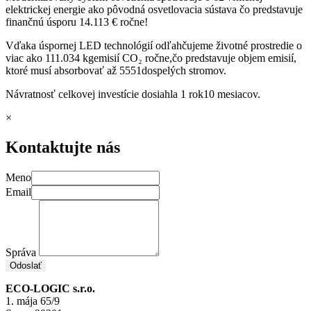
elektrickej energie ako pôvodná osvetlovacia sústava čo predstavuje
finančnú úsporu
14.113 € ročne!
Vďaka úspornej LED technológií odľahčujeme životné prostredie o
viac ako
111.034 kgemisií CO₂ ročne
,čo predstavuje objem emisií,
ktoré musí absorbovať až
5551dospelých stromov.
Návratnosť celkovej investície dosiahla
1 rok10 mesiacov.
×
Kontaktujte nás
Meno
Email
Správa
Odoslať
ECO-LOGIC s.r.o.
1. mája 65/9