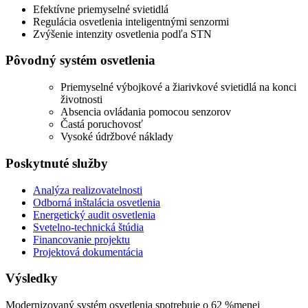
Efektívne priemyselné svietidlá
Regulácia osvetlenia inteligentnými senzormi
Zvýšenie intenzity osvetlenia podľa STN
Pôvodný systém osvetlenia
Priemyselné výbojkové a žiarivkové svietidlá na konci
životnosti
Absencia ovládania pomocou senzorov
Častá poruchovosť
Vysoké údržbové náklady
Poskytnuté služby
Analýza realizovatelnosti
Odborná inštalácia osvetlenia
Energetický audit osvetlenia
Svetelno-technická štúdia
Financovanie projektu
Projektová dokumentácia
Výsledky
Modernizovaný systém osvetlenia spotrebuje o
62 %
menej