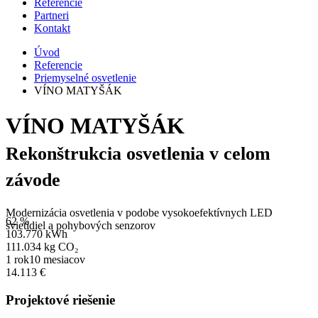
Referencie
Partneri
Kontakt
Úvod
Referencie
Priemyselné osvetlenie
VÍNO MATYŠÁK
VÍNO MATYŠÁK
Rekonštrukcia osvetlenia v celom
závode
Modernizácia osvetlenia v podobe vysokoefektívnych LED
62 %
svietidiel a pohybových senzorov
103.770 kWh
111.034 kg CO₂
1 rok10 mesiacov
14.113 €
Projektové riešenie