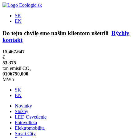
SK
EN
Do tejto chvíle sme našim klientom ušetrili
Rýchly
kontakt
15.467.647
€
53.375
ton emisií CO₂
0
1
0
6
7
5
0
,
0
0
0
MWh
SK
EN
Novinky
Služby
LED Osvetlenie
Fotovoltika
Elektromobilita
Smart City