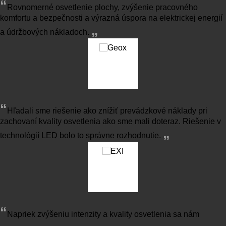
“
Rovnomerné osvetlenie plochy, zvýšenie pracovného
komfortu a bezpečnosti a výrazná úspora na elektrickej energií
„
a údržbových nákladoch.
“
Hľadali sme riešenie ako znížiť prevádzkové náklady pri
zachovaní kvality osvetlenia ako sme mali doteraz. Riešenie v
„
technológií LED bolo to správne rozhodnutie.
“
Napriek zvýšeniu intenzity a kvality osvetlenia sa nám