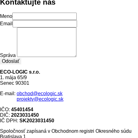
Kontaktujte nás
Meno
Email
Správa
Odoslať
ECO-LOGIC s.r.o.
1. mája 65/9
Senec 90301
E-mail:
obchod@ecologic.sk
projekty@ecologic.sk
IČO:
45401454
DIČ:
2023031450
IČ DPH:
SK2023031450
Spoločnosť zapísaná v Obchodnom registri Okresného súdu
Bratislava 1