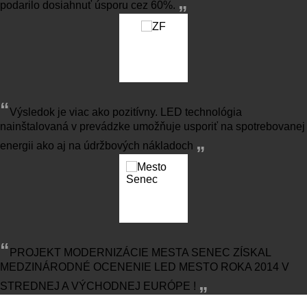
„
podarilo dosiahnuť úsporu cez 60%.
“
Výsledok je viac ako pozitívny. LED technológia
nainštalovaná v prevádzke umožňuje usporiť na spotrebovanej
„
energii ako aj na údržbových nákladoch
“
PROJEKT MODERNIZÁCIE MESTA SENEC ZÍSKAL
MEDZINÁRODNÉ OCENENIE LED MESTO ROKA 2014 V
„
STREDNEJ A VÝCHODNEJ EURÓPE !