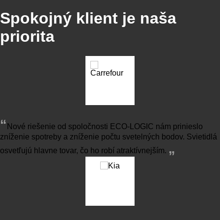
Spokojný klient je naša
priorita
“
Nové riešenie od spoločnosti ECO-LOGIC nám prinieslo
zníženie spotreby a zníženie počtu svetelných bodov. Svietidlá
„
osvetľujú hlavne tovar, čo ho robí atraktívnejším.