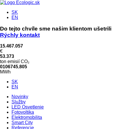
SK
EN
Do tejto chvíle sme našim klientom ušetrili
Rýchly kontakt
15.467.057
€
53.373
ton emisií CO₂
0
1
0
6
7
4
5
,
8
0
5
MWh
SK
EN
Novinky
Služby
LED Osvetlenie
Fotovoltika
Elektromobilita
Smart City
Referencie