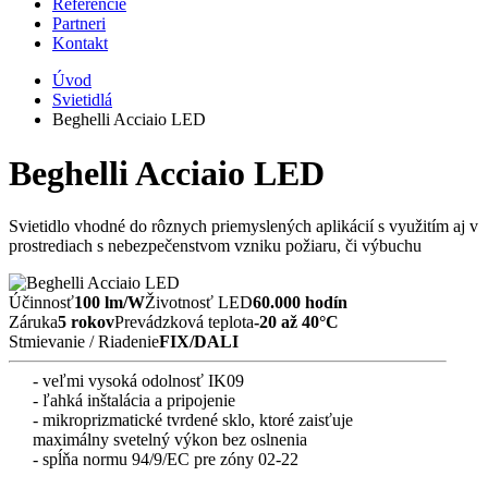
Referencie
Partneri
Kontakt
Úvod
Svietidlá
Beghelli Acciaio LED
Beghelli Acciaio LED
Svietidlo vhodné do rôznych priemyslených aplikácií s využitím aj v
prostrediach s nebezpečenstvom vzniku požiaru, či výbuchu
Účinnosť
100 lm/W
Životnosť LED
60.000 hodín
Záruka
5 rokov
Prevádzková teplota
-20 až 40°C
Stmievanie / Riadenie
FIX/DALI
- veľmi vysoká odolnosť IK09
- ľahká inštalácia a pripojenie
- mikroprizmatické tvrdené sklo, ktoré zaisťuje
maximálny svetelný výkon bez oslnenia
- spĺňa normu 94/9/EC pre zóny 02-22