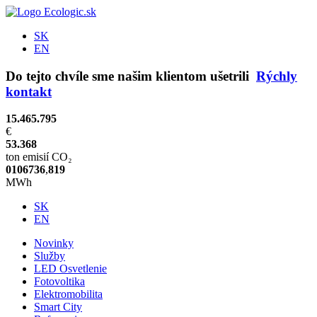
SK
EN
Do tejto chvíle sme našim klientom ušetrili
Rýchly
kontakt
15.465.795
€
53.368
ton emisií CO₂
0
1
0
6
7
3
6
,
8
2
0
MWh
SK
EN
Novinky
Služby
LED Osvetlenie
Fotovoltika
Elektromobilita
Smart City