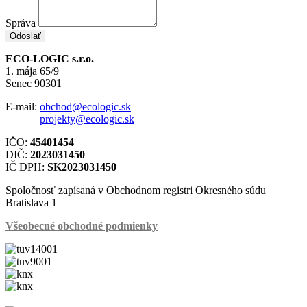
Správa
Odoslať
ECO-LOGIC s.r.o.
1. mája 65/9
Senec 90301
E-mail:
obchod@ecologic.sk
projekty@ecologic.sk
IČO:
45401454
DIČ:
2023031450
IČ DPH:
SK2023031450
Spoločnosť zapísaná v Obchodnom registri Okresného súdu
Bratislava 1
Všeobecné obchodné podmienky